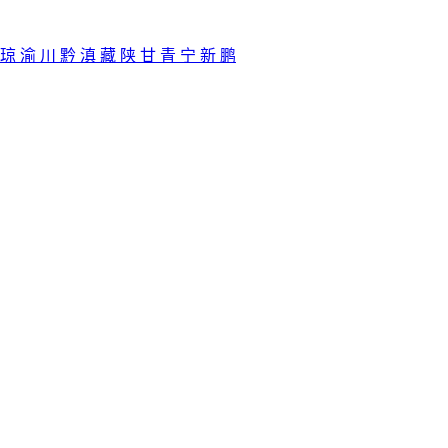
琼
渝
川
黔
滇
藏
陕
甘
青
宁
新
鹏