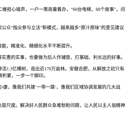
担心噪声，一户一策商量着办，“60台电梯，60个故事”，问
公众“指尖参与立法”新模式，越来越多“原汁原味”的意见建议
效能，精准化、精细化水平不断提升。
得实惠的实事，也要做为后人作铺垫、打基础、利长远的好事。
活1.3亿棵树，造出近170万亩林。安徽合肥，从解放之初只有
滴积累，一步一个脚印。
小康，像我们共建‘一带一路’，像我们区域协调发展的几大战
也是尺度。解决好人民群众急难愁盼问题，让人民以主人翁精神