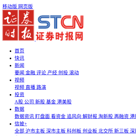
移动版
网页版
首页
快讯
新闻
要闻
金融
评论
产经
创投
滚动
视频
视频
直播
路演
投资
A股
公司
新股
基金
港美股
数据
数据资讯
盯盘面
看资金
追风向
解财报
淘新股
再融资
港
信披+
全部
沪市主板
深市主板
科创板
创业板
北交所
新三板
深