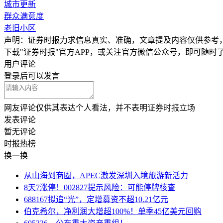
城市更新
群众满意度
老旧小区
声明：证券时报力求信息真实、准确，文章提及内容仅供参考
下载"证券时报"官方APP，或关注官方微信公众号，即可随
用户评论
登录
后可以发言
网友评论仅供其表达个人看法，并不表明证券时报立场
发表评论
暂无评论
时报
热榜
换一换
从山海到商圈，APEC激发深圳入境旅游新活力
8天7涨停！002827提示风险：可能停牌核查
688167拟追“光”，定增募资不超10.21亿元
伯克希尔，净利润大增超100%！单季45亿美元回购