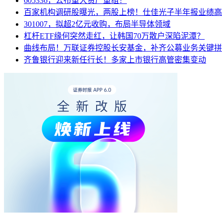
605336，公布重大资产重组！
百家机构调研股曝光，两股上榜！仕佳光子半年报业绩高
301007，拟超2亿元收购，布局半导体领域
杠杆ETF缘何突然走红，让韩国70万散户深陷泥潭？
曲线布局！万联证券控股长安基金，补齐公募业务关键拼
齐鲁银行迎来新任行长！多家上市银行高管密集变动