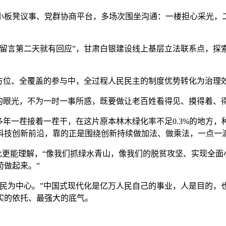
板凳议事、党群协商平台，多场次围坐沟通：一楼担心采光，二楼
留言第二天就有回应”，甘肃白银建设线上基层立法联系点，探索
全方位、全覆盖的参与中，全过程人民民主的制度优势转化为治理
远的眼光，不为一时一事所惑，既要做让老百姓看得见、摸得着、
多年一茬接着一茬干，在这片原本林木绿化率不足0.3%的地方，种
科技创新前沿，靠的正是围绕创新持续做加法、做乘法，一点一
由此更能理解，“像我们抓绿水青山，像我们的脱贫攻坚、实现全面
苟做起来。”
人民为中心。”中国式现代化是亿万人民自己的事业，人是目的，
实的依托、最强大的底气。