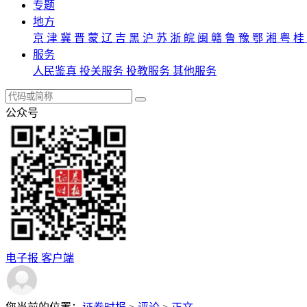
专题
地方
京
津
冀
晋
蒙
辽
吉
黑
沪
苏
浙
皖
闽
赣
鲁
豫
鄂
湘
粤
桂
服务
人民鉴真
投关服务
投教服务
其他服务
公众号
电子报
客户端