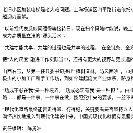
老旧小区加装电梯是老大难问题。上海杨浦区四平路街道依托小
题迎刃而解。
“以前找代表反映问题得等接待日，现在扫个码随时能说，晚上
成为高质量立法的“源头活水”。
“共建才能共享，共建的过程也是共享的过程。”在全链条、
把“人的尺度”融进工作实际当中，还得有更大的视野与更长
山西右玉，从第一任县委书记提出“植树造林，防风固沙”，70
极少的小加工厂和手工作坊，到如今建起庞大产业体系、跻身
“功成不必在我”是一种境界，“功成必定有我”是一种担当。
略……都是一件事、一件事在做，按照党中央的要求，一丝不
“现代化道路最终能否走得通、行得稳，关键要看是否坚持以
满怀热忱地投入到现代化建设中来，中国式现代化就拥有最坚
责任编辑： 陈勇洲