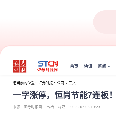
首页
快讯
新闻
您当前的位置：
证券时报
>
公司
>
正文
一字涨停，恒尚节能7连板
来源：证券时报网
作者：梅双
2026-07-08 10:29