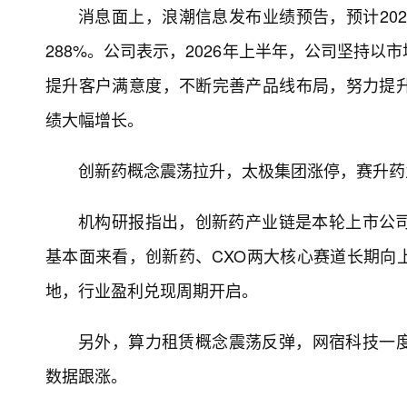
消息面上，浪潮信息发布业绩预告，预计202
288%。公司表示，2026年上半年，公司坚持
提升客户满意度，不断完善产品线布局，努力提
绩大幅增长。
创新药概念震荡拉升，太极集团涨停，赛升药
机构研报指出，创新药产业链是本轮上市公
基本面来看，创新药、CXO两大核心赛道长期向
地，行业盈利兑现周期开启。
另外，算力租赁概念震荡反弹，网宿科技一度
数据跟涨。