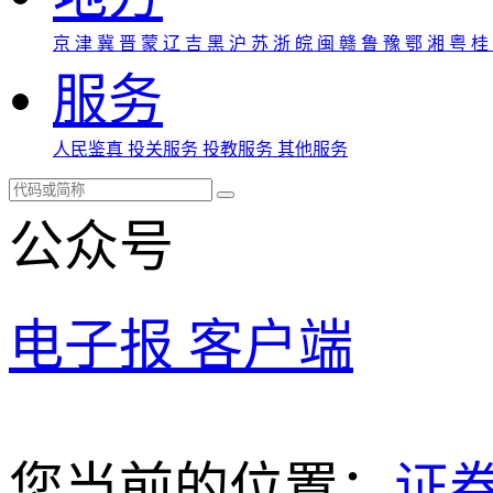
京
津
冀
晋
蒙
辽
吉
黑
沪
苏
浙
皖
闽
赣
鲁
豫
鄂
湘
粤
桂
服务
人民鉴真
投关服务
投教服务
其他服务
公众号
电子报
客户端
您当前的位置：
证