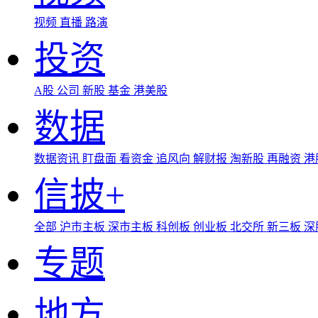
视频
直播
路演
投资
A股
公司
新股
基金
港美股
数据
数据资讯
盯盘面
看资金
追风向
解财报
淘新股
再融资
港
信披+
全部
沪市主板
深市主板
科创板
创业板
北交所
新三板
深
专题
地方