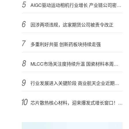
AIGC驱动运动相机行业增长 产业链公司密集布局光学与AI芯片
因涉两项违规，这家期货公司被责令改正
多重利好共驱 创新药板块持续走强
MLCC市场关注度持续升温 国瓷材料本周接受152家机构调研
行业发展进入关键阶段 商业航天企业近期密集融资
芯片散热核心材料，迎来爆发式增长窗口！3只概念股年内涨幅翻倍