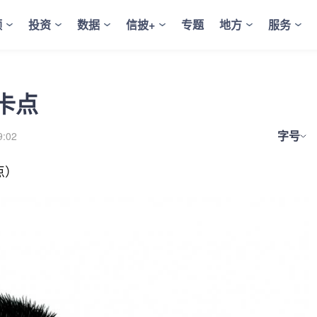
频
投资
数据
信披+
专题
地方
服务
卡点
字号
9:02
点）