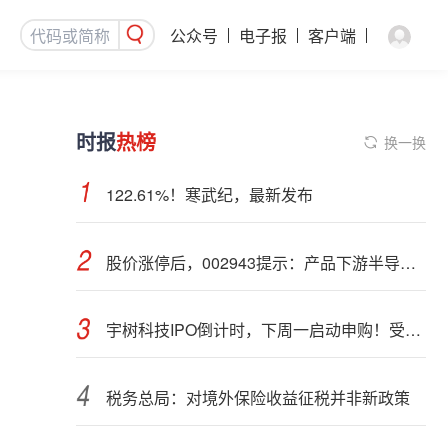
公众号
电子报
客户端
时报
热榜
换一换
122.61%！寒武纪，最新发布
股价涨停后，002943提示：产品下游半导体行业应用占比不超过5%
宇树科技IPO倒计时，下周一启动申购！受益股曝光
税务总局：对境外保险收益征税并非新政策