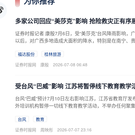
为你推荐
多家公司回应“美莎克”影响 抢险救灾正有序
证券时报记者 康殷7月6日，受“美莎克”台风降雨影响
以后，对广西多地造成大面积的降水，特别是在南宁、
影响，7月6日上午，横州市六蓝水库、云表水库出现漫
福达股份
桂林旅游
内上市公司及其业务影响几何？7月7日，记者致电多家
到本次降雨影响，生产经营一切正常。桂林旅游表示，
证券时报网
康殷
2026-07-08 06:48
受台风“巴威”影响 江苏将暂停线下教育教学
台风“巴威”预计7月10日左右影响江苏，江苏省教育厅发
外培训机构暂停一切线下教育教学活动，不举办任何聚
的应调整时间安排。高校合理调整暑期教学科研和社会
台风
教育
范台风。要密切关注台风预警信息，减少不必要外出，
护。
证券时报网
周映彤
2026-07-07 23:16