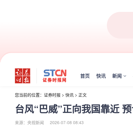
首页
快讯
新闻
您当前的位置：
证券时报
>
快讯
>
正文
台风“巴威”正向我国靠近 
来源：央视新闻
2026-07-08 08:43