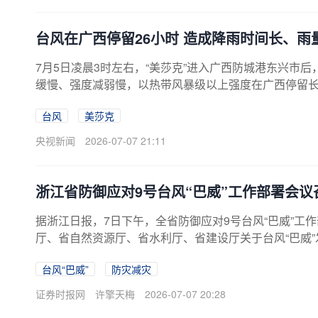
台风在广西停留26小时 造成降雨时间长、雨
7月5日凌晨3时左右，“美莎克”进入广西防城港东兴市
缓慢、强度减弱慢，以热带风暴级以上强度在广西停留长达
留时间越长，降雨就越多。同时，“美莎克”东南侧有非
台风
美莎克
送到广西，这是造成此次过程降雨持续时间长、雨量累
央视新闻
2026-07-07 21:11
浙江省防御应对9号台风“巴威”工作部署会议
据浙江日报，7日下午，全省防御应对9号台风“巴威”
厅、省自然资源厅、省水利厅、省建设厅关于台风“巴威
报，研判分析防台形势，研究部署工作举措。
台风“巴威”
防灾减灾
证券时报网
许擎天梅
2026-07-07 20:28