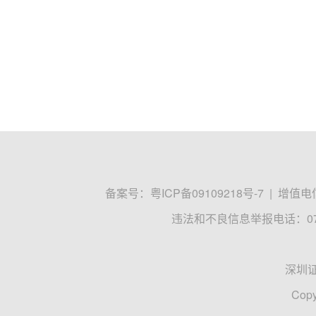
备案号：
粤ICP备09109218号-7
|
增值电信
违法和不良信息举报电话：0755
深圳
Copy