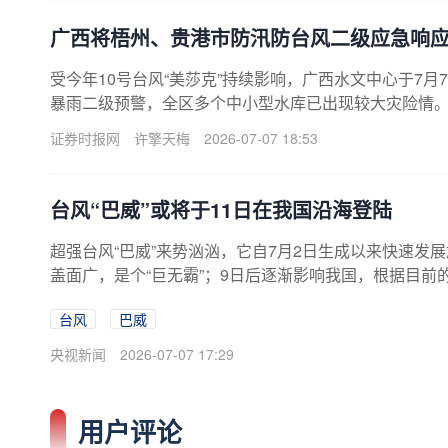
广西将梧州、贵港市防汛防台风二级应急响
受今年10号台风“美莎克”持续影响，广西水文中心于7月
暴雨二级预警，全区多个中小型水库已出现较大灾险情
决定于7月7日15时将梧州、贵港市的防汛防台风（含
证券时报网
许擎天梅
2026-07-07 18:53
台风“巴威”或将于11日在我国沿海登陆
超强台风“巴威”来势汹汹，它自7月2日生成以来快速发展
盖面广，是个“巨无霸”；9日后逐渐影响我国，根据目前的
台风
巴威
央视新闻
2026-07-07 17:29
用户评论