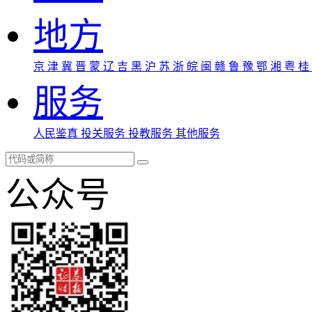
地方
京
津
冀
晋
蒙
辽
吉
黑
沪
苏
浙
皖
闽
赣
鲁
豫
鄂
湘
粤
桂
服务
人民鉴真
投关服务
投教服务
其他服务
公众号