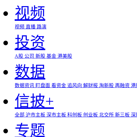
视频
视频
直播
路演
投资
A股
公司
新股
基金
港美股
数据
数据资讯
盯盘面
看资金
追风向
解财报
淘新股
再融资
港
信披+
全部
沪市主板
深市主板
科创板
创业板
北交所
新三板
深
专题