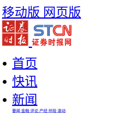
移动版
网页版
首页
快讯
新闻
要闻
金融
评论
产经
创投
滚动