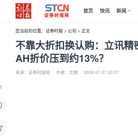
首页
快讯
新闻
您当前的位置：
证券时报
>
公司
>
正文
不靠大折扣换认购：立讯精密
AH折价压到约13%？
来源：证券时报网
作者：文穗
2026-07-07 20:27
赞