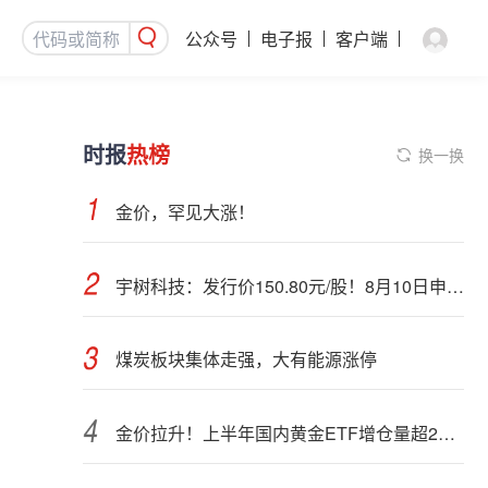
公众号
电子报
客户端
时报
热榜
换一换
金价，罕见大涨！
宇树科技：发行价150.80元/股！8月10日申购，DeepSeek参与战略配售
煤炭板块集体走强，大有能源涨停
金价拉升！上半年国内黄金ETF增仓量超28吨