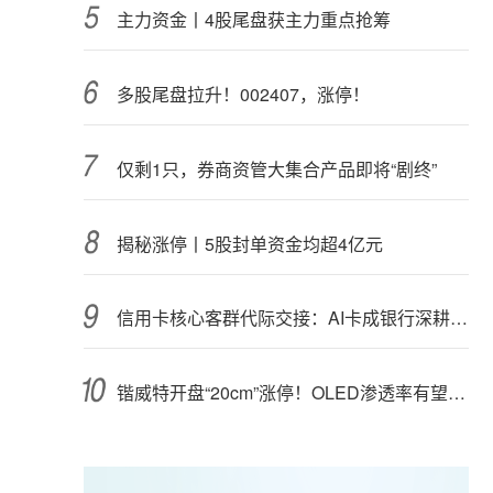
主力资金丨4股尾盘获主力重点抢筹
多股尾盘拉升！002407，涨停！
仅剩1只，券商资管大集合产品即将“剧终”
揭秘涨停丨5股封单资金均超4亿元
信用卡核心客群代际交接：AI卡成银行深耕“新世代”首块试验田
锴威特开盘“20cm”涨停！OLED渗透率有望攀升，高成长潜力股揭秘