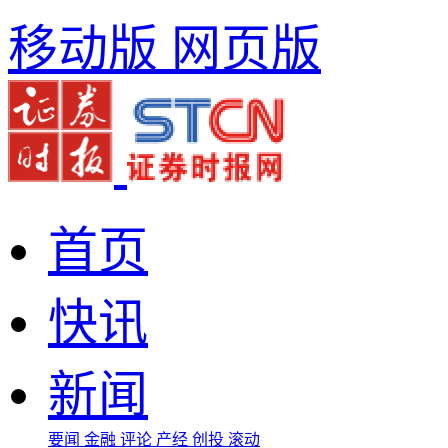
移动版
网页版
首页
快讯
新闻
要闻
金融
评论
产经
创投
滚动