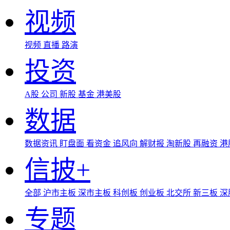
视频
视频
直播
路演
投资
A股
公司
新股
基金
港美股
数据
数据资讯
盯盘面
看资金
追风向
解财报
淘新股
再融资
港
信披+
全部
沪市主板
深市主板
科创板
创业板
北交所
新三板
深
专题