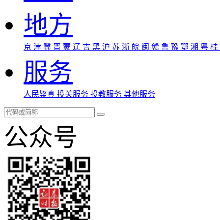
地方
京
津
冀
晋
蒙
辽
吉
黑
沪
苏
浙
皖
闽
赣
鲁
豫
鄂
湘
粤
桂
服务
人民鉴真
投关服务
投教服务
其他服务
公众号