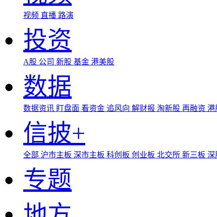
视频
直播
路演
投资
A股
公司
新股
基金
港美股
数据
数据资讯
盯盘面
看资金
追风向
解财报
淘新股
再融资
港
信披+
全部
沪市主板
深市主板
科创板
创业板
北交所
新三板
深
专题
地方