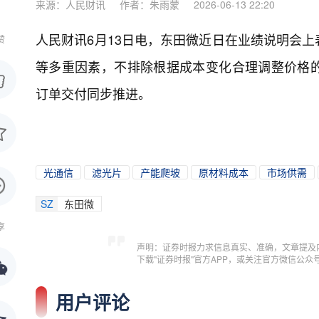
来源：人民财讯
作者：朱雨蒙
2026-06-13 22:20
人民财讯6月13日电，
东田微近日在业绩说明会上
赞
等多重因素，不排除根据成本变化合理调整价格
订单交付同步推进。
光通信
滤光片
产能爬坡
原材料成本
市场供需
SZ
东田微
享
声明：证券时报力求信息真实、准确，文章提及
下载"证券时报"官方APP，或关注官方微信公
用户评论