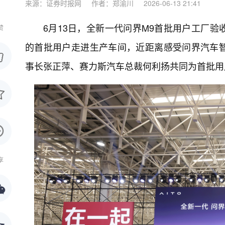
来源：证券时报网
作者：郑渝川
2026-06-13 21:41
6月13日，全新一代问界M9首批用户工厂
赞
的首批用户走进生产车间，近距离感受问界汽车
事长张正萍、赛力斯汽车总裁何利扬共同为首批用
享