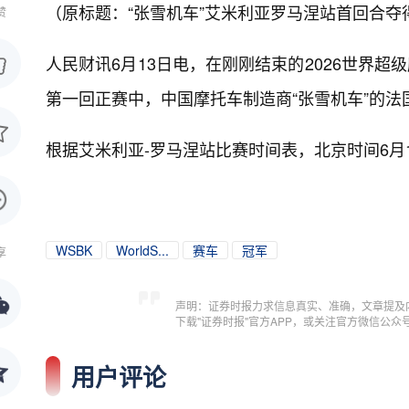
（原标题：“张雪机车”艾米利亚罗马涅站首回合夺
赞
人民财讯6月13日电，
在刚刚结束的2026世界超级
第一回正赛中，中国摩托车制造商“张雪机车”的法
根据艾米利亚-罗马涅站比赛时间表，北京时间6月1
WSBK
WorldS...
赛车
冠军
享
声明：证券时报力求信息真实、准确，文章提及
下载"证券时报"官方APP，或关注官方微信公
用户评论