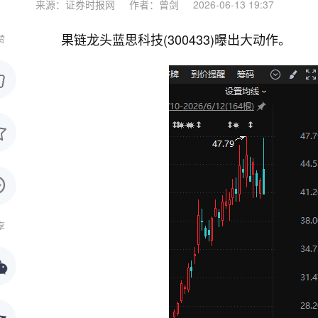
来源：证券时报网
作者：曾剑
2026-06-13 19:37
果链龙头蓝思科技(300433)曝出大动作。
赞
享