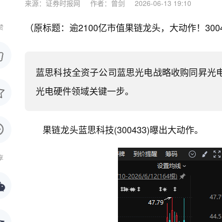
来源：证券时报网
作者：曾剑
2026-06-13 19:10
（原标题：逾2100亿市值果链龙头，大动作！30
赞
蓝思科技全资子公司蓝思光电战略收购同昇光
光电硬件领域关键一步。
果链龙头蓝思科技(300433)曝出大动作。
享