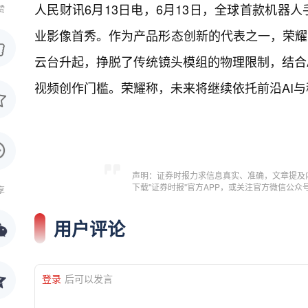
人民财讯6月13日电，
6月13日，全球首款机器人手
赞
业影像首秀。作为产品形态创新的代表之一，荣耀Ro
云台升起，挣脱了传统镜头模组的物理限制，结合
视频创作门槛。荣耀称，未来将继续依托前沿AI
声明：证券时报力求信息真实、准确，文章提及
下载"证券时报"官方APP，或关注官方微信公
享
用户评论
登录
后可以发言