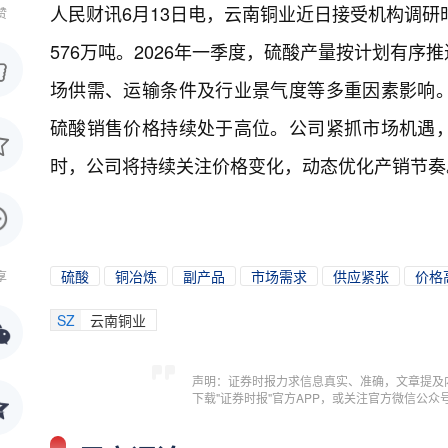
人民财讯6月13日电，
云南铜业近日接受机构调研
赞
576万吨。2026年一季度，硫酸产量按计划有
场供需、运输条件及行业景气度等多重因素影响
硫酸销售价格持续处于高位。公司紧抓市场机遇
时，公司将持续关注价格变化，动态优化产销节奏
硫酸
铜冶炼
副产品
市场需求
供应紧张
价格
享
SZ
云南铜业
声明：证券时报力求信息真实、准确，文章提及
下载"证券时报"官方APP，或关注官方微信公