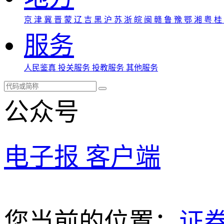
京
津
冀
晋
蒙
辽
吉
黑
沪
苏
浙
皖
闽
赣
鲁
豫
鄂
湘
粤
桂
服务
人民鉴真
投关服务
投教服务
其他服务
公众号
电子报
客户端
您当前的位置：
证