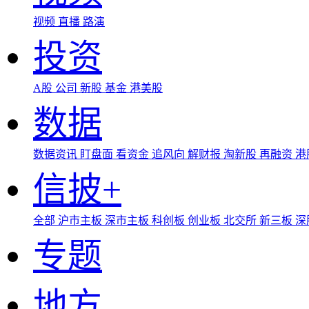
视频
直播
路演
投资
A股
公司
新股
基金
港美股
数据
数据资讯
盯盘面
看资金
追风向
解财报
淘新股
再融资
港
信披+
全部
沪市主板
深市主板
科创板
创业板
北交所
新三板
深
专题
地方