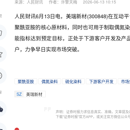
来源：人民财讯
作者：许擎天梅
2026-06-13 10:15
人民财讯6月13日电，
美瑞新材(300848)在
赞
聚酰亚胺的核心原材料，同时也可用于制取偶氮染
能指标达到预定目标，正处于下游客户开发及产
户，力争早日实现市场突破。
聚酰亚胺
偶氮染料
硫化染料
下游客户开发
市场
享
SZ
美瑞新材
声明：证券时报力求信息真实、准确，文章提及
下载"证券时报"官方APP，或关注官方微信公