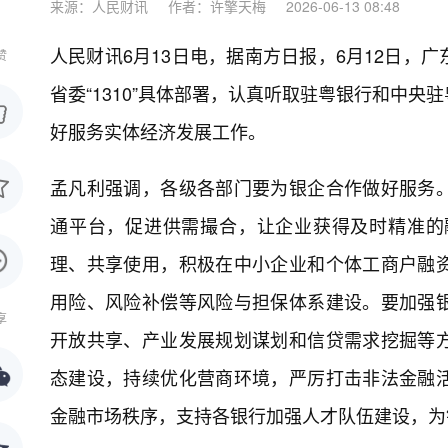
来源：人民财讯
作者：许擎天梅
2026-06-13 08:48
人民财讯6月13日电，
据南方日报，6月12日，
赞
省委“1310”具体部署，认真听取驻粤银行和中
好服务实体经济发展工作。
孟凡利强调，各级各部门要为银企合作做好服务
通平台，促进供需撮合，让企业获得及时精准的
理、共享使用，积极在中小企业和个体工商户融
用险、风险补偿等风险与担保体系建设。要加强
享
开放共享、产业发展规划谋划和信贷需求挖掘等
态建设，持续优化营商环境，严厉打击非法金融
金融市场秩序，支持各银行加强人才队伍建设，为