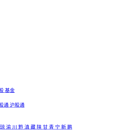
股
基金
股通
沪股通
琼
渝
川
黔
滇
藏
陕
甘
青
宁
新
鹏