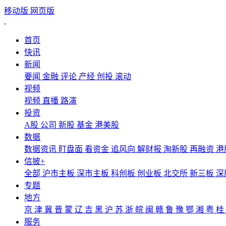
移动版
网页版
首页
快讯
新闻
要闻
金融
评论
产经
创投
滚动
视频
视频
直播
路演
投资
A股
公司
新股
基金
港美股
数据
数据资讯
盯盘面
看资金
追风向
解财报
淘新股
再融资
港
信披+
全部
沪市主板
深市主板
科创板
创业板
北交所
新三板
深
专题
地方
京
津
冀
晋
蒙
辽
吉
黑
沪
苏
浙
皖
闽
赣
鲁
豫
鄂
湘
粤
桂
服务