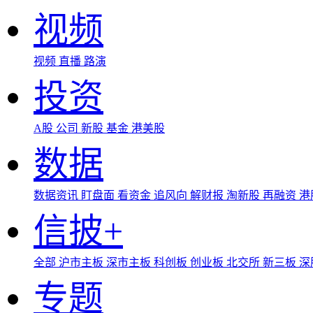
视频
视频
直播
路演
投资
A股
公司
新股
基金
港美股
数据
数据资讯
盯盘面
看资金
追风向
解财报
淘新股
再融资
港
信披+
全部
沪市主板
深市主板
科创板
创业板
北交所
新三板
深
专题