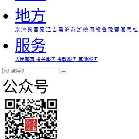
地方
京
津
冀
晋
蒙
辽
吉
黑
沪
苏
浙
皖
闽
赣
鲁
豫
鄂
湘
粤
桂
服务
人民鉴真
投关服务
投教服务
其他服务
公众号