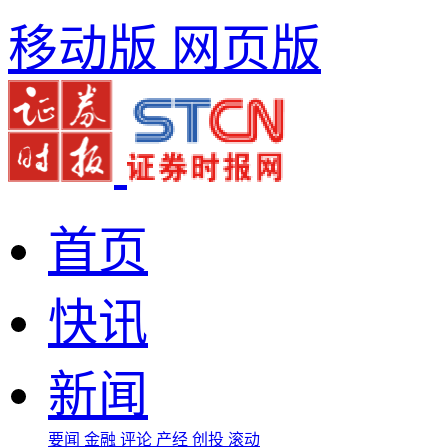
移动版
网页版
首页
快讯
新闻
要闻
金融
评论
产经
创投
滚动