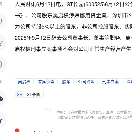
人民财讯6月12日电，
ST长园(600525)6月
赞
书》，公司股东吴启权涉嫌挪用资金案，深圳市
为公司持股5%以上的股东，非公司控股股东、实际
2025年9月12日辞去公司董事长、董事等职务
启权被刑事立案事项不会对公司正常生产经营产生
吴启权
立案侦查
股东
公司治理
刑事立案
深
享
SH
ST长园
声明：证券时报力求信息真实、准确，文章提及
下载"证券时报"官方APP，或关注官方微信公