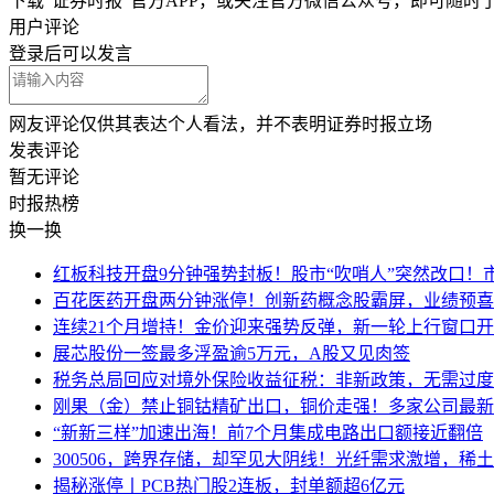
下载"证券时报"官方APP，或关注官方微信公众号，即可随
用户评论
登录
后可以发言
网友评论仅供其表达个人看法，并不表明证券时报立场
发表评论
暂无评论
时报
热榜
换一换
红板科技开盘9分钟强势封板！股市“吹哨人”突然改口！
百花医药开盘两分钟涨停！创新药概念股霸屏，业绩预喜
连续21个月增持！金价迎来强势反弹，新一轮上行窗口
展芯股份一签最多浮盈逾5万元，A股又见肉签
税务总局回应对境外保险收益征税：非新政策，无需过度
刚果（金）禁止铜钴精矿出口，铜价走强！多家公司最新
“新新三样”加速出海！前7个月集成电路出口额接近翻倍
300506，跨界存储，却罕见大阴线！光纤需求激增，稀
揭秘涨停丨PCB热门股2连板，封单额超6亿元