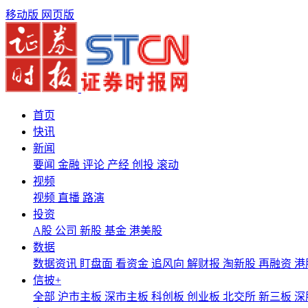
移动版
网页版
首页
快讯
新闻
要闻
金融
评论
产经
创投
滚动
视频
视频
直播
路演
投资
A股
公司
新股
基金
港美股
数据
数据资讯
盯盘面
看资金
追风向
解财报
淘新股
再融资
港
信披+
全部
沪市主板
深市主板
科创板
创业板
北交所
新三板
深