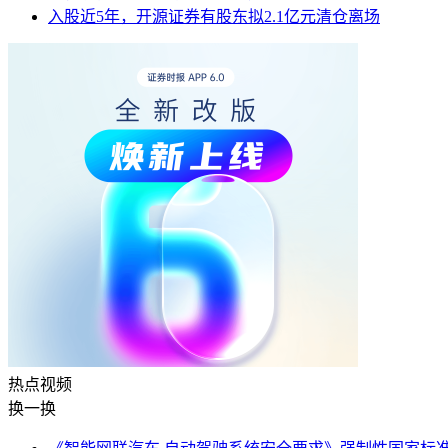
入股近5年，开源证券有股东拟2.1亿元清仓离场
热点
视频
换一换