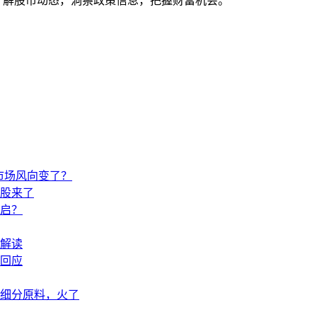
时了解股市动态，洞察政策信息，把握财富机会。
市场风向变了？
股来了
开启？
解读
回应
土细分原料，火了