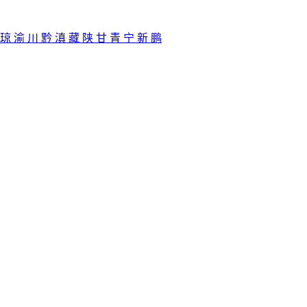
琼
渝
川
黔
滇
藏
陕
甘
青
宁
新
鹏