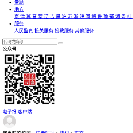
专题
地方
京
津
冀
晋
蒙
辽
吉
黑
沪
苏
浙
皖
闽
赣
鲁
豫
鄂
湘
粤
桂
服务
人民鉴真
投关服务
投教服务
其他服务
公众号
电子报
客户端