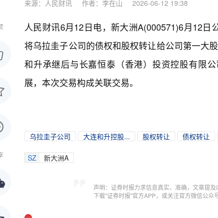
来源：人民财讯
作者：李在山
2026-06-12 19:38
人民财讯6月12日电，
新大洲A(000571)6
赞
将乌拉圭子公司的债权和股权转让给公司第一大股
和升承继后与长嘉恒泰（香港）投资控股有限公
展，本次交易构成关联交易。
乌拉圭子公司
大连和升控股...
股权转让
债权转让
享
SZ
新大洲A
声明：证券时报力求信息真实、准确，文章提及
下载"证券时报"官方APP，或关注官方微信公