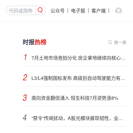
公众号
电子报
客户端
时报
热榜
换一换
7月土地市场竞拍分化 房企拿地继续向核心城市聚集
L3/L4强制国标发布 高级别自动驾驶能力有望看齐“老司机”
南向资金翻倍涌入 恒生科技7月逆势涨8%
“禁令”传闻扰动，A股光模块展现韧性，业内人士：预计落地难度大