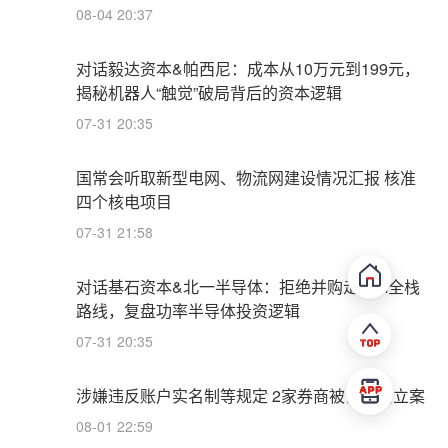
08-04 20:37
对话毅达资本&帕西尼：成本从10万元到199元，
揭秘机器人“触觉”破局背后的资本逻辑
07-31 20:35
国常会听取新型电网、物流网建设情况汇报 核准
四个核电项目
07-31 21:58
对话基石资本&北一半导体：拒绝并购走IDM全栈
路线，复盘功率半导体投资逻辑
07-31 20:35
涉嫌违反账户实名制等规定 2家券商被证监会立案
08-01 22:59