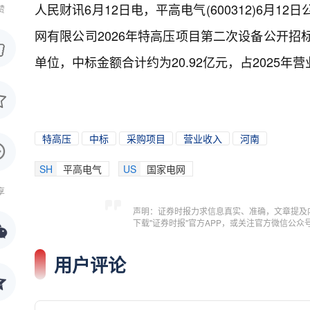
人民财讯6月12日电，
平高电气(600312)6月
赞
网有限公司2026年特高压项目第二次设备公开招
单位，中标金额合计约为20.92亿元，占2025年营业
特高压
中标
采购项目
营业收入
河南
SH
平高电气
US
国家电网
享
声明：证券时报力求信息真实、准确，文章提及
下载"证券时报"官方APP，或关注官方微信公
用户评论