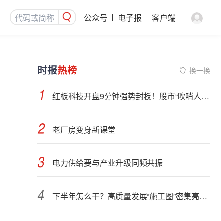
公众号
电子报
客户端
时报
热榜
换一换
红板科技开盘9分钟强势封板！股市“吹哨人”突然改口！市场风向变了？
老厂房变身新课堂
电力供给要与产业升级同频共振
下半年怎么干？高质量发展“施工图”密集亮相 聚焦主业提质增效 国资央企向AI要动能