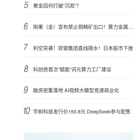
黄金因何打破“沉寂”？
刚果（金）宣布禁止铜精矿出口！算力金属影响多大？
利空突袭！软银集团直线跳水！日本股市下挫
科创债首次“赋能”词元算力工厂建设
融资密集落地 AI视频大模型竞速商业化
宇树科技发行价150.8元 DeepSeek参与配售