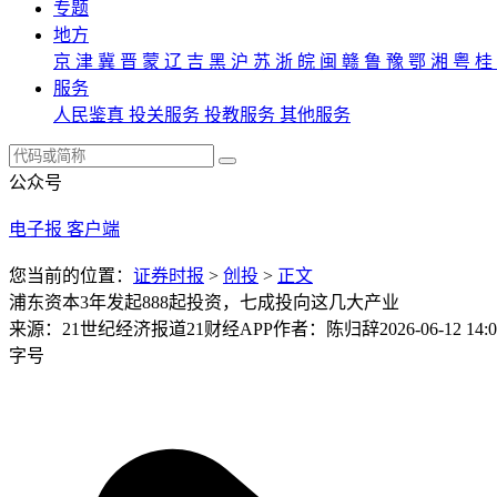
专题
地方
京
津
冀
晋
蒙
辽
吉
黑
沪
苏
浙
皖
闽
赣
鲁
豫
鄂
湘
粤
桂
服务
人民鉴真
投关服务
投教服务
其他服务
公众号
电子报
客户端
您当前的位置：
证券时报
>
创投
>
正文
浦东资本3年发起888起投资，七成投向这几大产业
来源：21世纪经济报道21财经APP
作者：陈归辞
2026-06-12 14:
字号