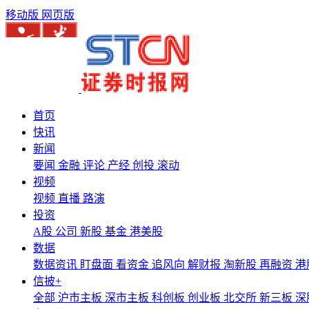
移动版
网页版
首页
快讯
新闻
要闻
金融
评论
产经
创投
滚动
视频
视频
直播
路演
投资
A股
公司
新股
基金
港美股
数据
数据资讯
盯盘面
看资金
追风向
解财报
淘新股
再融资
港
信披+
全部
沪市主板
深市主板
科创板
创业板
北交所
新三板
深