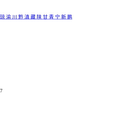
琼
渝
川
黔
滇
藏
陕
甘
青
宁
新
鹏
07