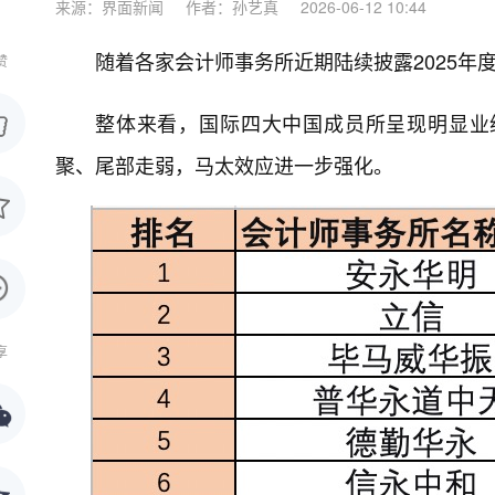
来源：界面新闻
作者：孙艺真
2026-06-12 10:44
随着各家会计师事务所近期陆续披露2025
赞
整体来看，国际四大中国成员所呈现明显业
聚、尾部走弱，马太效应进一步强化。
享