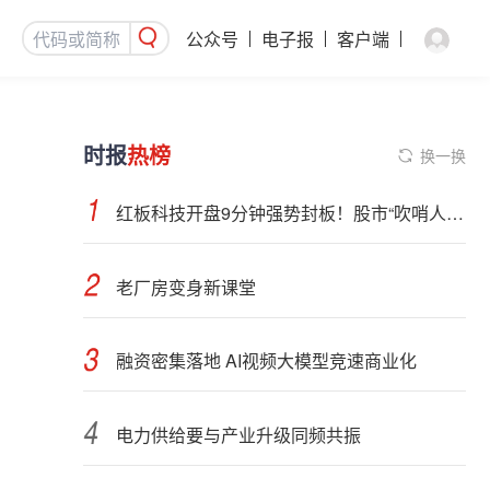
公众号
电子报
客户端
时报
热榜
换一换
红板科技开盘9分钟强势封板！股市“吹哨人”突然改口！市场风向变了？
老厂房变身新课堂
融资密集落地 AI视频大模型竞速商业化
电力供给要与产业升级同频共振