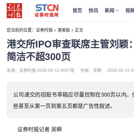
首页
快讯
新闻
视
您当前的位置：
证券时报
>
港美股
>
正文
港交所IPO审查联席主管刘颖
简洁不超300页
来源：证券时报 2026-06-12 A007版
作者：吴瞬
2026-06-12 0
公司递交的招股书草稿应尽量控制在300页以内
些甚至从第一页到第五页都是广告性叙述。
证券时报记者 吴瞬