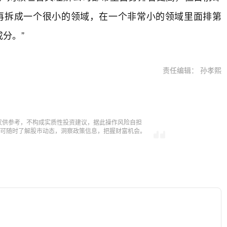
再拆成一个很小的领域，在一个非常小的领域里面排第
分。”
责任编辑： 孙孝熙
仅供参考，不构成实质性投资建议，据此操作风险自担
，即可随时了解股市动态，洞察政策信息，把握财富机会。