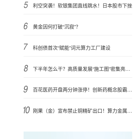
利空突袭！软银集团直线跳水！日本股市下挫
黄金因何打破“沉寂”？
科创债首次“赋能”词元算力工厂建设
下半年怎么干？高质量发展“施工图”密集亮相 聚焦主业提质增效 国资央企向AI要动能
百花医药开盘两分钟涨停！创新药概念股霸屏，业绩预喜股来了
刚果（金）宣布禁止铜精矿出口！算力金属影响多大？