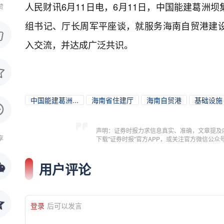
人民财讯6月11日电，
6月11日，中国能建葛洲
赞
组书记、厅长周军平座谈，就服务海南自贸港建
入交流，并达成广泛共识。
中国能建葛洲...
海南省住建厅
海南自贸港
基础设施
声明：证券时报力求信息真实、准确，文章提及
享
下载"证券时报"官方APP，或关注官方微信公
用户评论
登录
后可以发言