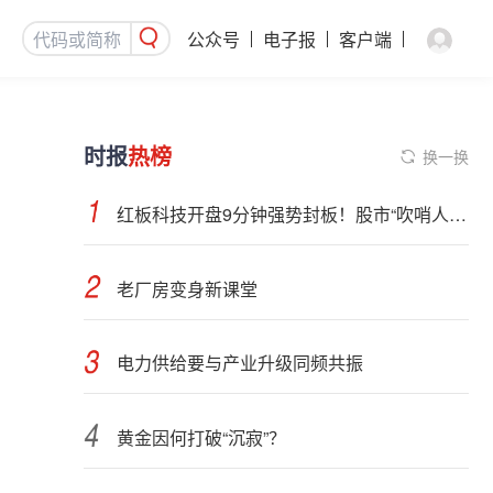
公众号
电子报
客户端
时报
热榜
换一换
红板科技开盘9分钟强势封板！股市“吹哨人”突然改口！市场风向变了？
老厂房变身新课堂
电力供给要与产业升级同频共振
黄金因何打破“沉寂”？