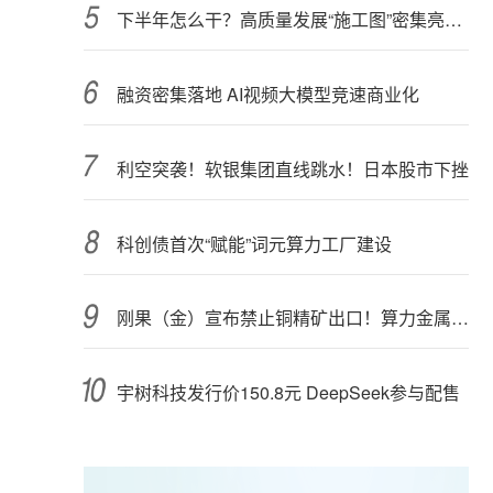
下半年怎么干？高质量发展“施工图”密集亮相 聚焦主业提质增效 国资央企向AI要动能
融资密集落地 AI视频大模型竞速商业化
利空突袭！软银集团直线跳水！日本股市下挫
科创债首次“赋能”词元算力工厂建设
刚果（金）宣布禁止铜精矿出口！算力金属影响多大？
宇树科技发行价150.8元 DeepSeek参与配售