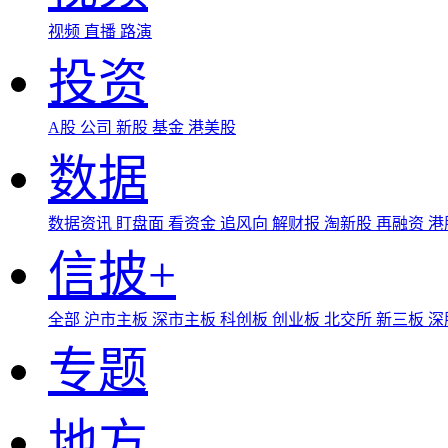
视频
直播
路演
投资
A股
公司
新股
基金
港美股
数据
数据资讯
盯盘面
看资金
追风向
解财报
淘新股
再融资
港
信披+
全部
沪市主板
深市主板
科创板
创业板
北交所
新三板
深
专题
地方