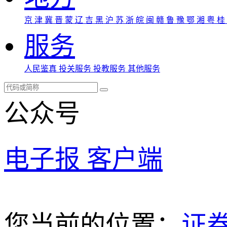
京
津
冀
晋
蒙
辽
吉
黑
沪
苏
浙
皖
闽
赣
鲁
豫
鄂
湘
粤
桂
服务
人民鉴真
投关服务
投教服务
其他服务
公众号
电子报
客户端
您当前的位置：
证