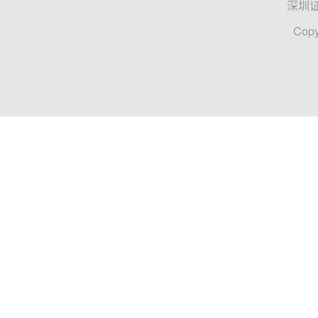
深圳
Copy