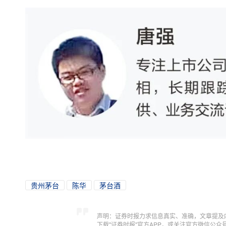
贵州茅台
陈华
茅台酒
声明：证券时报力求信息真实、准确，文章提及
下载"证券时报"官方APP，或关注官方微信公