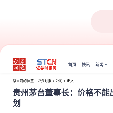
首页
快讯
新闻
您当前的位置：
证券时报
>
公司
>
正文
贵州茅台董事长：价格不能
划