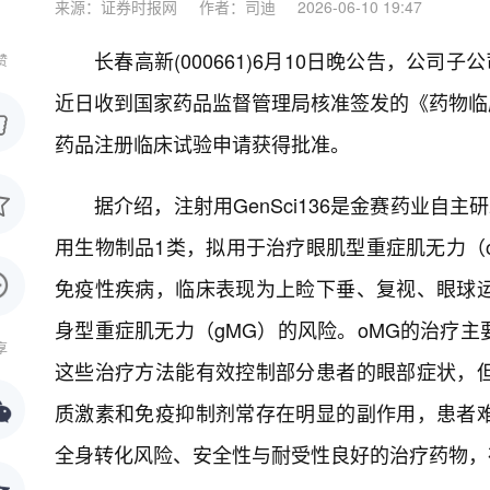
来源：证券时报网
作者：司迪
2026-06-10 19:47
长春高新(000661)6月10日晚公告，公
赞
近日收到国家药品监督管理局核准签发的《药物临床
药品注册临床试验申请获得批准。
据介绍，注射用GenSci136是金赛药业自主
用生物制品1类，拟用于治疗眼肌型重症肌无力（o
免疫性疾病，临床表现为上睑下垂、复视、眼球
身型重症肌无力（gMG）的风险。oMG的治疗
享
这些治疗方法能有效控制部分患者的眼部症状，
质激素和免疫抑制剂常存在明显的副作用，患者
全身转化风险、安全性与耐受性良好的治疗药物，