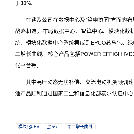
于30%。
在谈及公司在数据中心及“算电协同”方面的布
战略机遇，布局数据中心、智算中心、模块化数
统、模块化数据中心系统集成到EPCO总承包、
二增长曲线。核心产品包括POWER EFFICI 
化平台等。
其中高压动态无功补偿、交流电动机变频调速
池产品顺利通过国家工业和信息化部泰尔认证中心
模块化UPS
黑龙江
第二增长曲线