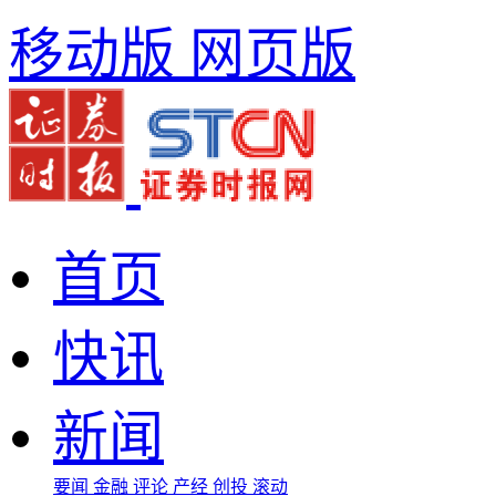
移动版
网页版
首页
快讯
新闻
要闻
金融
评论
产经
创投
滚动