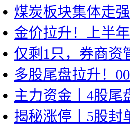
煤炭板块集体走强
金价拉升！上半年
仅剩1只，券商资
多股尾盘拉升！00
主力资金丨4股尾
揭秘涨停丨5股封