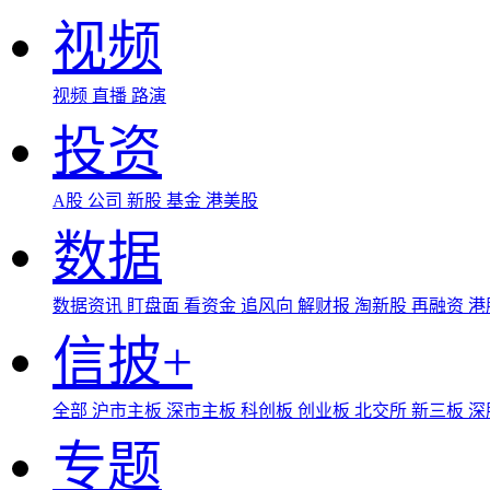
视频
视频
直播
路演
投资
A股
公司
新股
基金
港美股
数据
数据资讯
盯盘面
看资金
追风向
解财报
淘新股
再融资
港
信披+
全部
沪市主板
深市主板
科创板
创业板
北交所
新三板
深
专题