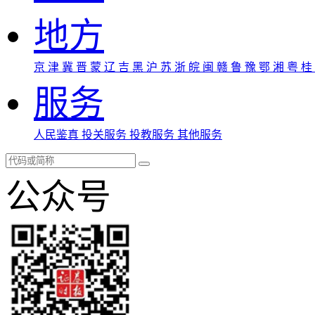
地方
京
津
冀
晋
蒙
辽
吉
黑
沪
苏
浙
皖
闽
赣
鲁
豫
鄂
湘
粤
桂
服务
人民鉴真
投关服务
投教服务
其他服务
公众号