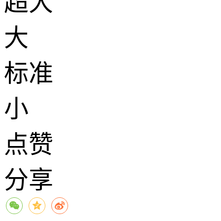
超大
大
标准
小
点赞
分享