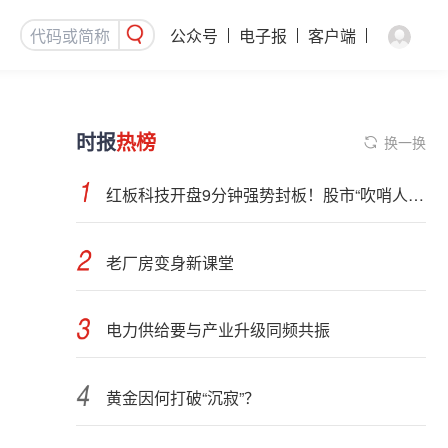
公众号
电子报
客户端
时报
热榜
换一换
红板科技开盘9分钟强势封板！股市“吹哨人”突然改口！市场风向变了？
老厂房变身新课堂
电力供给要与产业升级同频共振
黄金因何打破“沉寂”？