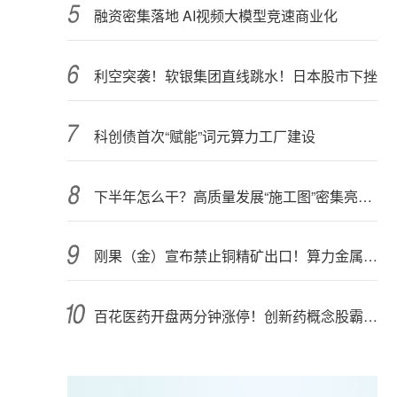
融资密集落地 AI视频大模型竞速商业化
利空突袭！软银集团直线跳水！日本股市下挫
科创债首次“赋能”词元算力工厂建设
下半年怎么干？高质量发展“施工图”密集亮相 聚焦主业提质增效 国资央企向AI要动能
刚果（金）宣布禁止铜精矿出口！算力金属影响多大？
百花医药开盘两分钟涨停！创新药概念股霸屏，业绩预喜股来了