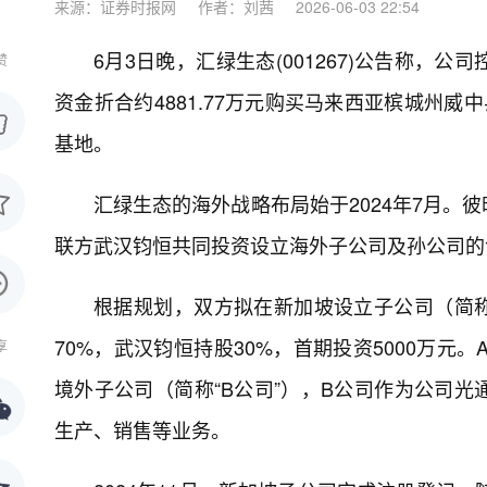
来源：证券时报网
作者：刘茜
2026-06-03 22:54
6月3日晚，汇绿生态(001267)公告称
赞
资金折合约4881.77万元购买马来西亚槟城州威
基地。
汇绿生态的海外战略布局始于2024年7月。
联方武汉钧恒共同投资设立海外子公司及孙公司的
根据规划，双方拟在新加坡设立子公司（简称
70%，武汉钧恒持股30%，首期投资5000万元
享
境外子公司（简称“B公司”），B公司作为公司
生产、销售等业务。