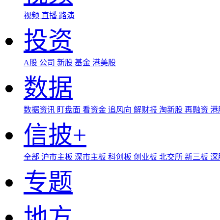
视频
直播
路演
投资
A股
公司
新股
基金
港美股
数据
数据资讯
盯盘面
看资金
追风向
解财报
淘新股
再融资
港
信披+
全部
沪市主板
深市主板
科创板
创业板
北交所
新三板
深
专题
地方