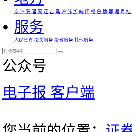
京
津
冀
晋
蒙
辽
吉
黑
沪
苏
浙
皖
闽
赣
鲁
豫
鄂
湘
粤
桂
服务
人民鉴真
投关服务
投教服务
其他服务
公众号
电子报
客户端
您当前的位置：
证