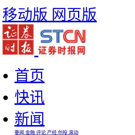
移动版
网页版
首页
快讯
新闻
要闻
金融
评论
产经
创投
滚动