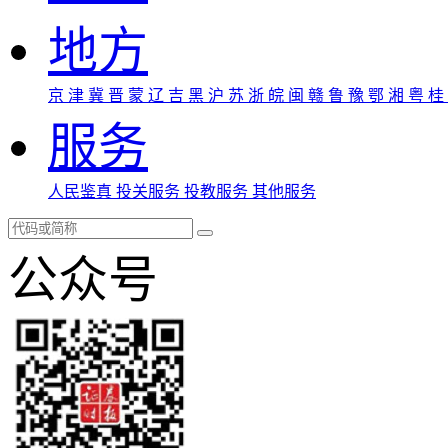
地方
京
津
冀
晋
蒙
辽
吉
黑
沪
苏
浙
皖
闽
赣
鲁
豫
鄂
湘
粤
桂
服务
人民鉴真
投关服务
投教服务
其他服务
公众号