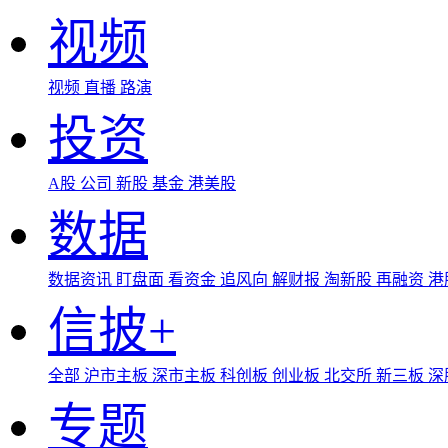
视频
视频
直播
路演
投资
A股
公司
新股
基金
港美股
数据
数据资讯
盯盘面
看资金
追风向
解财报
淘新股
再融资
港
信披+
全部
沪市主板
深市主板
科创板
创业板
北交所
新三板
深
专题