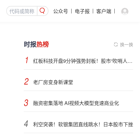
公众号
电子报
客户端
时报
热榜
换一换
红板科技开盘9分钟强势封板！股市“吹哨人”突然改口！市场风向变了？
老厂房变身新课堂
融资密集落地 AI视频大模型竞速商业化
利空突袭！软银集团直线跳水！日本股市下挫