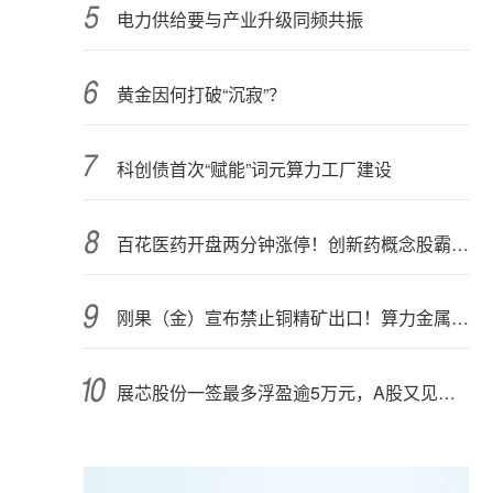
电力供给要与产业升级同频共振
黄金因何打破“沉寂”？
科创债首次“赋能”词元算力工厂建设
百花医药开盘两分钟涨停！创新药概念股霸屏，业绩预喜股来了
刚果（金）宣布禁止铜精矿出口！算力金属影响多大？
展芯股份一签最多浮盈逾5万元，A股又见肉签