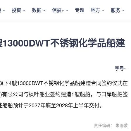
频
投资
数据
信披+
专题
地方
服务
13000DWT不锈钢化学品船建
字号
下4艘13000DWT不锈钢化学品船建造合同签约仪式在
)有限公司与枫叶船业签约建造1艘船舶，与口岸船舶签
舶预计于2027年底至2028年上半年交付。
责任编辑： 朱雨蒙