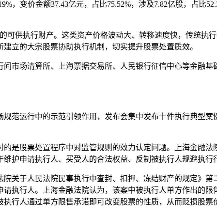
，变价金额37.43亿元，占比75.52%，涉及7.82亿股，占比52
要的可供执行财产。这类资产价格波动大、转移速度快，传统执行
所建立的大宗股票协助执行机制，切实提升股票处置质效。
行间市场清算所、上海票据交易所、人民银行征信中心等金融基
场规范运行中的示范引领作用，发布会集中发布十件执行典型案
对的是股票处置程序中对监管规则的效力认定问题。上海金融法
于维护申请执行人、买受人的合法权益、反制被执行人规避执行
法院关于人民法院民事执行中查封、扣押、冻结财产的规定》第
申请执行人。上海金融法院认为，该案中被执行人单方作出的限
被执行人通过单方限售承诺即可改变股票的性质，从而贬损股票