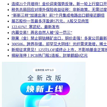
连续21个月增持！金价迎来强势反弹，新一轮上行窗口
税务总局回应对境外保险收益征税：非新政策，无需过度
“新新三样”加速出海！前7个月集成电路出口额接近翻倍
展芯股份一签最多浮盈逾5万元，A股又见肉签
122.61%！寒武纪，最新发布
内幕交易！两名自然人被“没一罚三”
刚果（金）禁止铜钴精矿出口，铜价走强！多家公司最新
300506，跨界存储，却罕见大阴线！光纤需求激增，稀
新规征求意见！125只LOF或终止上市，不影响基金正常
揭秘涨停丨PCB热门股2连板，封单额超6亿元