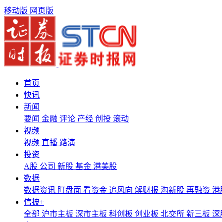
移动版
网页版
首页
快讯
新闻
要闻
金融
评论
产经
创投
滚动
视频
视频
直播
路演
投资
A股
公司
新股
基金
港美股
数据
数据资讯
盯盘面
看资金
追风向
解财报
淘新股
再融资
港
信披+
全部
沪市主板
深市主板
科创板
创业板
北交所
新三板
深