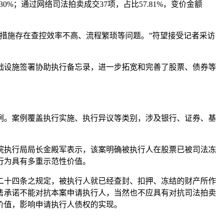
.30%；通过网络司法拍卖成交37项，占比57.81%，变价金额
措施存在查控效率不高、流程繁琐等问题。”符望接受记者采访
础设施签署协助执行备忘录，进一步拓宽和完善了股票、债券等
例。案例覆盖执行实施、执行异议等类别，涉及银行、证券、基
院执行局局长金殿军表示，该案明确被执行人在股票已被司法冻
行为具有多重示范性价值。
二十四条之规定，被执行人就已经查封、扣押、冻结的财产所作
售承诺不能对抗本案申请执行人，当然也不应具有对抗司法拍卖
价值，影响申请执行人债权的实现。