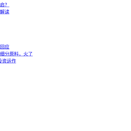
开启？
解读
回应
土细分原料，火了
投资运作