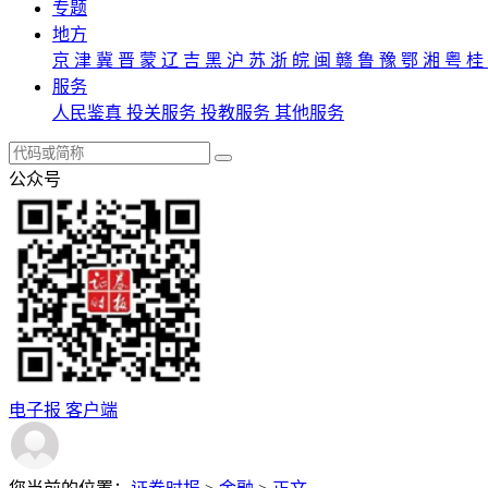
专题
地方
京
津
冀
晋
蒙
辽
吉
黑
沪
苏
浙
皖
闽
赣
鲁
豫
鄂
湘
粤
桂
服务
人民鉴真
投关服务
投教服务
其他服务
公众号
电子报
客户端