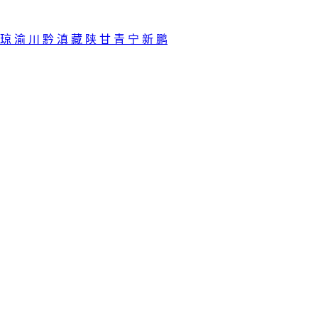
琼
渝
川
黔
滇
藏
陕
甘
青
宁
新
鹏