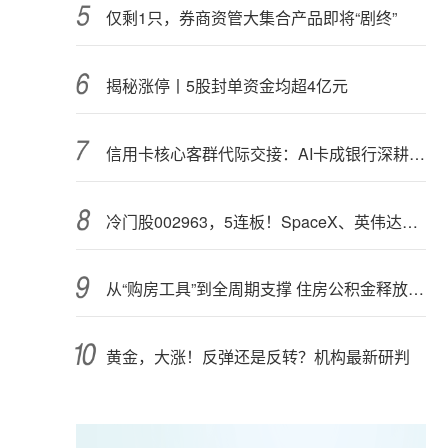
仅剩1只，券商资管大集合产品即将“剧终”
揭秘涨停丨5股封单资金均超4亿元
信用卡核心客群代际交接：AI卡成银行深耕“新世代”首块试验田
冷门股002963，5连板！SpaceX、英伟达联手，入局太空算力（附股）
从“购房工具”到全周期支撑 住房公积金释放更大能量
黄金，大涨！反弹还是反转？机构最新研判