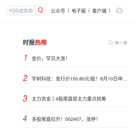
公众号
电子报
客户端
时报
热榜
换一换
金价，罕见大涨！
宇树科技：发行价150.80元/股！8月10日申购，DeepSeek参与战略配售
主力资金丨4股尾盘获主力重点抢筹
多股尾盘拉升！002407，涨停！