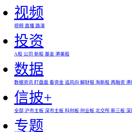
视频
视频
直播
路演
投资
A股
公司
新股
基金
港美股
数据
数据资讯
盯盘面
看资金
追风向
解财报
淘新股
再融资
港
信披+
全部
沪市主板
深市主板
科创板
创业板
北交所
新三板
深
专题