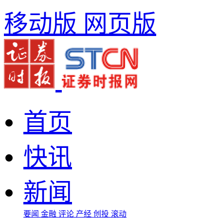
移动版
网页版
首页
快讯
新闻
要闻
金融
评论
产经
创投
滚动