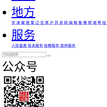
地方
京
津
冀
晋
蒙
辽
吉
黑
沪
苏
浙
皖
闽
赣
鲁
豫
鄂
湘
粤
桂
服务
人民鉴真
投关服务
投教服务
其他服务
公众号