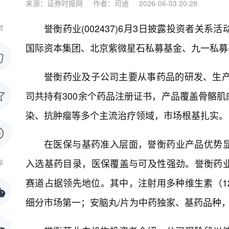
来源：证券时报网
作者：司迪
2026-06-03 20:28
誉衡药业(002437)6月3日披露投资者
赞
国际资本集团、北京紫微星石私募基金、九一私募
誉衡药业及子公司主要从事药品的研发、生产
司共持有300余个药品注册证书，产品覆盖骨骼
染、抗肿瘤等多个主流治疗领域，市场根基扎实。
在医保与基药准入层面，誉衡药业产品优势显著
入选基药目录，医保覆盖与可及性强劲。誉衡药
享
赛道占据领先地位。其中，注射用多种维生素（1
细分市场第一；安脑丸/片为中药独家、基药品种