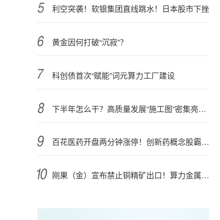
利空突袭！软银集团直线跳水！日本股市下挫
黄金因何打破“沉寂”？
科创债首次“赋能”词元算力工厂建设
下半年怎么干？高质量发展“施工图”密集亮相 聚焦主业提质增效 国资央企向AI要动能
百花医药开盘两分钟涨停！创新药概念股霸屏，业绩预喜股来了
刚果（金）宣布禁止铜精矿出口！算力金属影响多大？