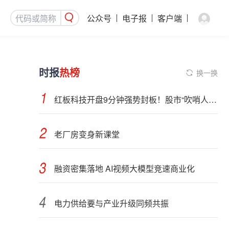
公众号
电子报
客户端
时报
热榜
换一换
红板科技开盘9分钟强势封板！股市“吹哨人”突然改口！市场风向变了？
老厂房变身新课堂
融资密集落地 AI视频大模型竞速商业化
电力供给要与产业升级同频共振