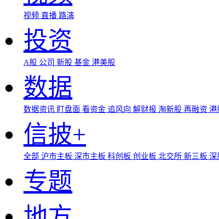
视频
直播
路演
投资
A股
公司
新股
基金
港美股
数据
数据资讯
盯盘面
看资金
追风向
解财报
淘新股
再融资
港
信披+
全部
沪市主板
深市主板
科创板
创业板
北交所
新三板
深
专题
地方