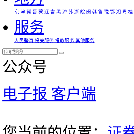
京
津
冀
晋
蒙
辽
吉
黑
沪
苏
浙
皖
闽
赣
鲁
豫
鄂
湘
粤
桂
服务
人民鉴真
投关服务
投教服务
其他服务
公众号
电子报
客户端
您当前的位置：
证