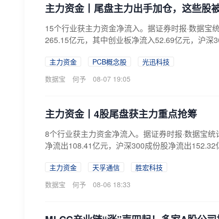
主力资金丨尾盘主力出手加仓，这些股
15个行业获主力资金净流入。据证券时报·数据宝
265.15亿元，其中创业板净流入52.69亿元，沪深30
主力资金
PCB概念股
光迅科技
数据宝
何予
08-07 19:05
主力资金丨4股尾盘获主力重点抢筹
8个行业获主力资金净流入。据证券时报·数据宝统计
净流出108.41亿元，沪深300成份股净流出152.3
主力资金
天孚通信
胜宏科技
数据宝
何予
08-06 18:33