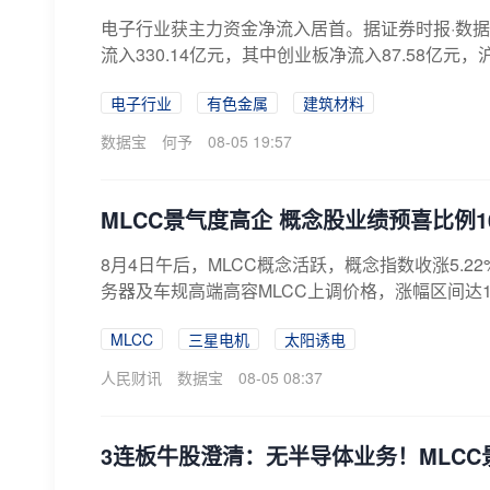
电子行业获主力资金净流入居首。据证券时报·数据
流入330.14亿元，其中创业板净流入87.58亿元，沪深
电子行业
有色金属
建筑材料
数据宝
何予
08-05 19:57
MLCC景气度高企 概念股业绩预喜比例1
8月4日午后，MLCC概念活跃，概念指数收涨5.
务器及车规高端高容MLCC上调价格，涨幅区间达15
MLCC
三星电机
太阳诱电
人民财讯
数据宝
08-05 08:37
3连板牛股澄清：无半导体业务！MLCC